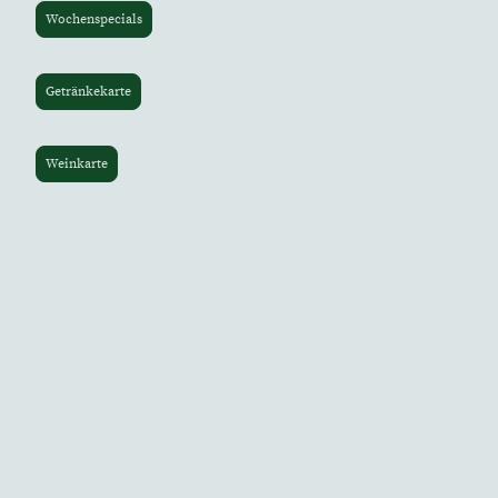
Wochenspecials
Getränkekarte
Weinkarte
©Urheberrecht. Alle Rechte
vorbehalten.