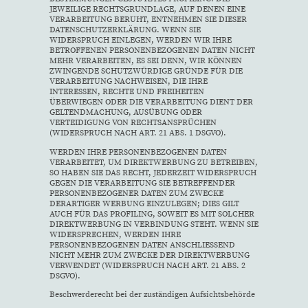
JEWEILIGE RECHTSGRUNDLAGE, AUF DENEN EINE
VERARBEITUNG BERUHT, ENTNEHMEN SIE DIESER
DATENSCHUTZERKLÄRUNG. WENN SIE
WIDERSPRUCH EINLEGEN, WERDEN WIR IHRE
BETROFFENEN PERSONENBEZOGENEN DATEN NICHT
MEHR VERARBEITEN, ES SEI DENN, WIR KÖNNEN
ZWINGENDE SCHUTZWÜRDIGE GRÜNDE FÜR DIE
VERARBEITUNG NACHWEISEN, DIE IHRE
INTERESSEN, RECHTE UND FREIHEITEN
ÜBERWIEGEN ODER DIE VERARBEITUNG DIENT DER
GELTENDMACHUNG, AUSÜBUNG ODER
VERTEIDIGUNG VON RECHTSANSPRÜCHEN
(WIDERSPRUCH NACH ART. 21 ABS. 1 DSGVO).
WERDEN IHRE PERSONENBEZOGENEN DATEN
VERARBEITET, UM DIREKTWERBUNG ZU BETREIBEN,
SO HABEN SIE DAS RECHT, JEDERZEIT WIDERSPRUCH
GEGEN DIE VERARBEITUNG SIE BETREFFENDER
PERSONENBEZOGENER DATEN ZUM ZWECKE
DERARTIGER WERBUNG EINZULEGEN; DIES GILT
AUCH FÜR DAS PROFILING, SOWEIT ES MIT SOLCHER
DIREKTWERBUNG IN VERBINDUNG STEHT. WENN SIE
WIDERSPRECHEN, WERDEN IHRE
PERSONENBEZOGENEN DATEN ANSCHLIESSEND
NICHT MEHR ZUM ZWECKE DER DIREKTWERBUNG
VERWENDET (WIDERSPRUCH NACH ART. 21 ABS. 2
DSGVO).
Beschwerde­recht bei der zuständigen Aufsichts­behörde