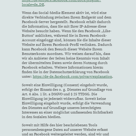
https://developers.facebook.com/docs/plugins/?
locale=de_DE
.
Wenn das Social-Media-Element aktiv ist, wird eine
direkte Verbindung zwischen Ihrem Endgerät und dem
Facebook-Server hergestellt. Facebook erhält dadurch
die Information, dass Sie mit Ihrer IP-Adresse diese
Website besucht haben. Wenn Sie den Facebook „Like-
Button“ anklicken, während Sie in Ihrem Facebook-
Account eingeloggt sind, können Sie die Inhalte dieser
Website auf Ihrem Facebook-Profil verlinken. Dadurch
kann Facebook den Besuch dieser Website Ihrem
Benutzerkonto zuordnen. Wir weisen darauf hin, dass
wir als Anbieter der Seiten keine Kenntnis vom Inhalt
der übermittelten Daten sowie deren Nutzung durch
Facebook erhalten. Weitere Informationen hierzu
finden Sie in der Datenschutzerklärung von Facebook
unter:
https://de-de.facebook.com/privacy/explanation
.
Soweit eine Einwilligung (Consent) eingeholt wurde,
erfolgt der Einsatz des o. g. Dienstes auf Grundlage von
Art. 6 Abs. 1 lit. a DSGVO und § 25 TTDSG. Die
Einwilligung ist jederzeit widerrufbar. Soweit keine
Einwilligung eingeholt wurde, erfolgt die Verwendung
des Dienstes auf Grundlage unseres berechtigten
Interesses an einer möglichst umfassenden Sichtbarkeit
in den Sozialen Medien.
Soweit mit Hilfe des hier beschriebenen Tools
personenbezogene Daten auf unserer Website erfasst
und an Facebook weitergeleitet werden, sind wir und