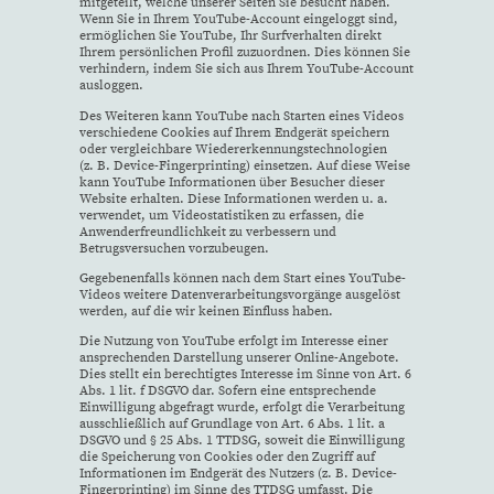
mitgeteilt, welche unserer Seiten Sie besucht haben.
Wenn Sie in Ihrem YouTube-Account eingeloggt sind,
ermöglichen Sie YouTube, Ihr Surfverhalten direkt
Ihrem persönlichen Profil zuzuordnen. Dies können Sie
verhindern, indem Sie sich aus Ihrem YouTube-Account
ausloggen.
Des Weiteren kann YouTube nach Starten eines Videos
verschiedene Cookies auf Ihrem Endgerät speichern
oder vergleichbare Wiedererkennungstechnologien
(z. B. Device-Fingerprinting) einsetzen. Auf diese Weise
kann YouTube Informationen über Besucher dieser
Website erhalten. Diese Informationen werden u. a.
verwendet, um Videostatistiken zu erfassen, die
Anwenderfreundlichkeit zu verbessern und
Betrugsversuchen vorzubeugen.
Gegebenenfalls können nach dem Start eines YouTube-
Videos weitere Datenverarbeitungsvorgänge ausgelöst
werden, auf die wir keinen Einfluss haben.
Die Nutzung von YouTube erfolgt im Interesse einer
ansprechenden Darstellung unserer Online-Angebote.
Dies stellt ein berechtigtes Interesse im Sinne von Art. 6
Abs. 1 lit. f DSGVO dar. Sofern eine entsprechende
Einwilligung abgefragt wurde, erfolgt die Verarbeitung
ausschließlich auf Grundlage von Art. 6 Abs. 1 lit. a
DSGVO und § 25 Abs. 1 TTDSG, soweit die Einwilligung
die Speicherung von Cookies oder den Zugriff auf
Informationen im Endgerät des Nutzers (z. B. Device-
Fingerprinting) im Sinne des TTDSG umfasst. Die