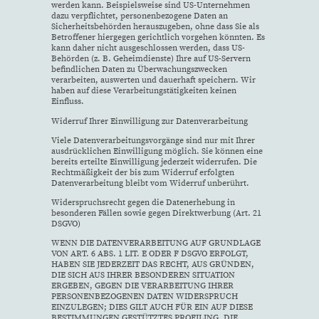
werden kann. Beispielsweise sind US-Unternehmen
dazu verpflichtet, personenbezogene Daten an
Sicherheitsbehörden herauszugeben, ohne dass Sie als
Betroffener hiergegen gerichtlich vorgehen könnten. Es
kann daher nicht ausgeschlossen werden, dass US-
Behörden (z. B. Geheimdienste) Ihre auf US-Servern
befindlichen Daten zu Überwachungszwecken
verarbeiten, auswerten und dauerhaft speichern. Wir
haben auf diese Verarbeitungstätigkeiten keinen
Einfluss.
Widerruf Ihrer Einwilligung zur Datenverarbeitung
Viele Datenverarbeitungsvorgänge sind nur mit Ihrer
ausdrücklichen Einwilligung möglich. Sie können eine
bereits erteilte Einwilligung jederzeit widerrufen. Die
Rechtmäßigkeit der bis zum Widerruf erfolgten
Datenverarbeitung bleibt vom Widerruf unberührt.
Widerspruchsrecht gegen die Datenerhebung in
besonderen Fällen sowie gegen Direktwerbung (Art. 21
DSGVO)
WENN DIE DATENVERARBEITUNG AUF GRUNDLAGE
VON ART. 6 ABS. 1 LIT. E ODER F DSGVO ERFOLGT,
HABEN SIE JEDERZEIT DAS RECHT, AUS GRÜNDEN,
DIE SICH AUS IHRER BESONDEREN SITUATION
ERGEBEN, GEGEN DIE VERARBEITUNG IHRER
PERSONENBEZOGENEN DATEN WIDERSPRUCH
EINZULEGEN; DIES GILT AUCH FÜR EIN AUF DIESE
BESTIMMUNGEN GESTÜTZTES PROFILING. DIE