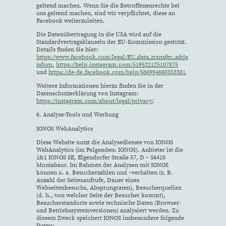
geltend machen. Wenn Sie die Betroffenenrechte bei
uns geltend machen, sind wir verpflichtet, diese an
Facebook weiterzuleiten.
Die Datenübertragung in die USA wird auf die
Standardvertragsklauseln der EU-Kommission gestützt.
Details finden Sie hier:
https://www.facebook.com/legal/EU_data_transfer_adde
ndum
,
https://help.instagram.com/519522125107875
und
https://de-de.facebook.com/help/566994660333381
.
Weitere Informationen hierzu finden Sie in der
Datenschutzerklärung von Instagram:
https://instagram.com/about/legal/privacy/
.
6. Analyse-Tools und Werbung
IONOS WebAnalytics
Diese Website nutzt die Analysedienste von IONOS
WebAnalytics (im Folgenden: IONOS). Anbieter ist die
1&1 IONOS SE, Elgendorfer Straße 57, D – 56410
Montabaur. Im Rahmen der Analysen mit IONOS
können u. a. Besucherzahlen und –verhalten (z. B.
Anzahl der Seitenaufrufe, Dauer eines
Webseitenbesuchs, Absprungraten), Besucherquellen
(d. h., von welcher Seite der Besucher kommt),
Besucherstandorte sowie technische Daten (Browser-
und Betriebssystemversionen) analysiert werden. Zu
diesem Zweck speichert IONOS insbesondere folgende
Daten: