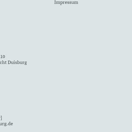
Impressum
210
icht Duisburg
]
urg.de